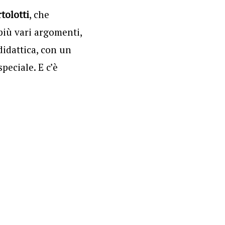
tolotti
, che
più vari argomenti,
didattica, con un
peciale. E c’è