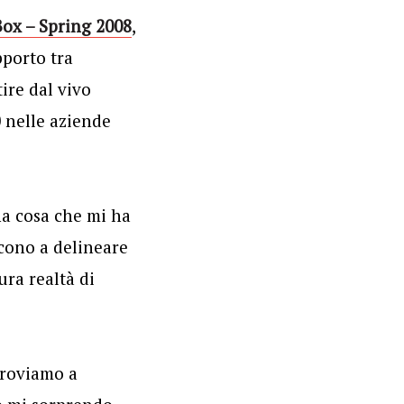
ox – Spring 2008
,
pporto tra
ire dal vivo
0 nelle aziende
na cosa che mi ha
scono a delineare
ura realtà di
 troviamo a