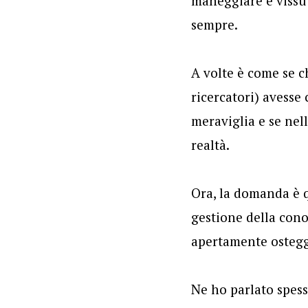
maneggiare è vissu
sempre.
A volte è come se c
ricercatori) avess
meraviglia e se nel
realtà.
Ora, la domanda è q
gestione della con
apertamente ostegg
Ne ho parlato spess