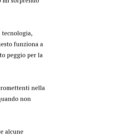
o mi sorprendo
 tecnologia,
uesto funziona a
to peggio per la
promettenti nella
 quando non
re alcune