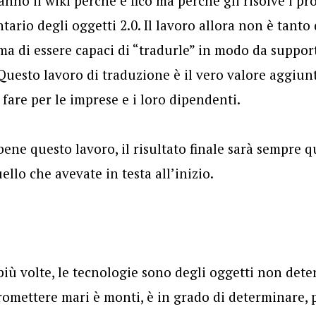
nno il wiki perché è fico ma perché gli risolve i pro
ario degli oggetti 2.0. Il lavoro allora non è tanto 
ma di essere capaci di “tradurle” in modo da support
 Questo lavoro di traduzione è il vero valore aggiun
 fare per le imprese e i loro dipendenti.
bene questo lavoro, il risultato finale sarà sempre 
llo che avevate in testa all’inizio.
iù volte, le tecnologie sono degli oggetti non dete
promettere mari è monti, è in grado di determinare, p