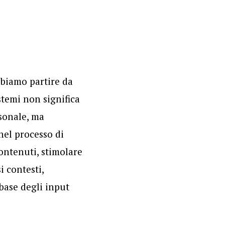
bbiamo partire da
stemi non significa
rsonale, ma
nel processo di
contenuti, stimolare
si contesti,
 base degli input