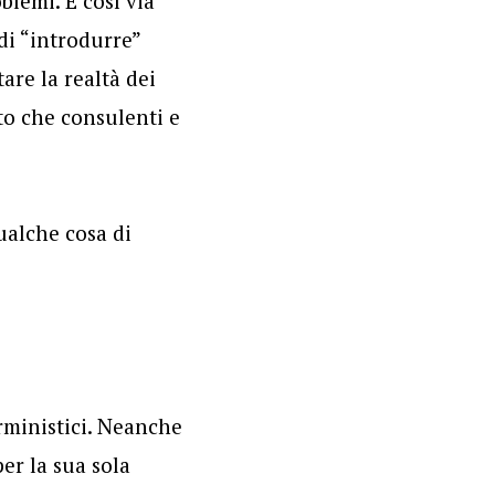
blemi. E così via
di “introdurre”
are la realtà dei
to che consulenti e
qualche cosa di
rministici. Neanche
er la sua sola