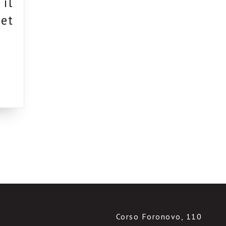
 il
net
Corso Foronovo, 110