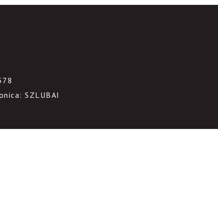
3
578
ronica: SZLUBAI