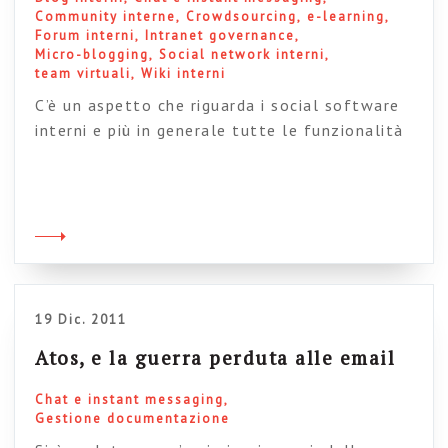
Community interne
Crowdsourcing
e-learning
Forum interni
Intranet governance
Micro-blogging
Social network interni
team virtuali
Wiki interni
C’è un aspetto che riguarda i social software
interni e più in generale tutte le funzionalità
avanzate di collaborazione e community che,
fino a ora, non ero mai riuscito a chiarirmi:
quanto dobbiamo lasciare libere le persone di
adottare queste funzionalità e quanto invece
dobbiamo costruire un contesto adeguato
capace di dare un senso operativo […]
19 Dic. 2011
Atos, e la guerra perduta alle email
Chat e instant messaging
Gestione documentazione