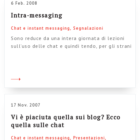
6 Feb. 2008
Intra-messaging
Chat e instant messaging
Segnalazioni
Sono reduce da una intera giornata di lezioni
sull’uso delle chat e quindi tendo, per gli strani
giochi del destino che ormai conosco come le
mie tasche, a reincontrarle anche oggi, come
una specie di alone chattatorio che mi circonda
(io che in realtà non amo chattare). Beh, ad
ogni modo vi segnalo un bell’articolo di Paul
[…]
17 Nov. 2007
Vi è piaciuta quella sui blog? Ecco
quella sulle chat
Chat e instant messaging
Presentazioni