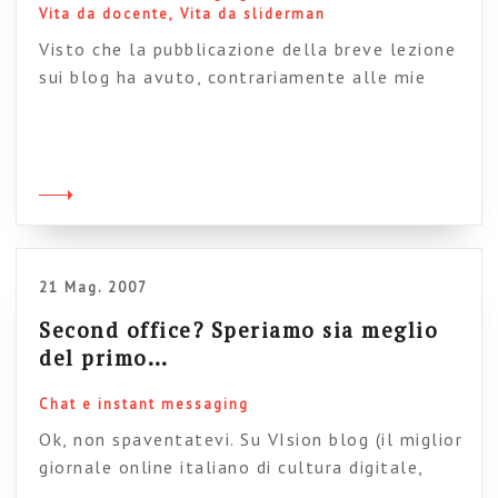
Vita da docente
Vita da sliderman
Visto che la pubblicazione della breve lezione
sui blog ha avuto, contrariamente alle mie
previsioni, un suo perché, ho deciso di fare un
ulteriore passo indietro e di pubblicare anche
la breve lezione che terrò nell’aula virtuale di
Lunedì. Ovviamente anche in questo caso chi
conosce l’argomento può saltare. E’ una
lezione di un’ora destinata ad […]
21 Mag. 2007
Second office? Speriamo sia meglio
del primo…
Chat e instant messaging
Ok, non spaventatevi. Su VIsion blog (il miglior
giornale online italiano di cultura digitale,
IMHO) Carola Frediani racconta delle prime