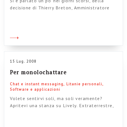
Si è parlato un po’ nei giorni scorsi, della
decisione di Thierry Breton, Amministratore
delegato di Atos, di dichiarare guerra alle email
interne (è uscito qualcosa anche in italiano): le
email infatti ( ma guarda un po’, verrebbe da
dire) fanno perdere un sacco di tempo tempo
agli impiegati, sia nelle attività di gestione sia
[…]
15 Lug. 2008
Per monolochattare
Chat e instant messaging
Litanie personali
Software e applicazioni
Volete sentirvi soli, ma soli veramente?
Apritevi una stanza su Lively. Extraterrestre,
portami via, voglio tornare, indietro a casa
miaaaaa….:-)