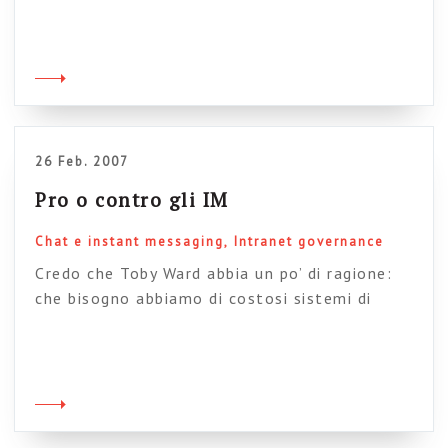
“timide” esperienze di SUN e IBM di creare uno
spazio intranet 3D, su modello Second life. Gli
impiegati possono interagire tra di loro con
Avatar e partecipare a sessioni interattive,
scaricare e visionare documentazione, ecc. Sul
[…]
26 Feb. 2007
Pro o contro gli IM
Chat e instant messaging
Intranet governance
Credo che Toby Ward abbia un po’ di ragione:
che bisogno abbiamo di costosi sistemi di
instant messaging in intranet quando, di fatto,
abbiamo moltissime alternative a nostra
disposizione? Secondo lo studio che viene
citato i sistemi di IM cominciano ad
amortizzare i loro costi sopra i 5.000