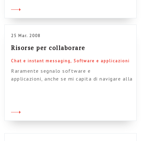
25 Mar. 2008
Risorse per collaborare
Chat e instant messaging
Software e applicazioni
Raramente segnalo software e
applicazioni, anche se mi capita di navigare alla
ricerca di particolari soluzioni “tampone” a
problemi intranet. Voglio segnalarvi due risorse
che ho imparato ad apprezzare nel tempo. La
prima è la sezione “Collaborazione online” del
noto blogger con la mutanda in testa:
sfogliando nell’archivio troverete moltissimi
servizi online e softwarini utili per […]