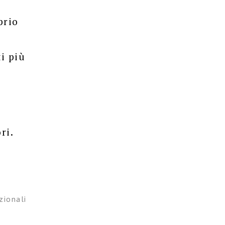
prio
i più
ri.
zionali