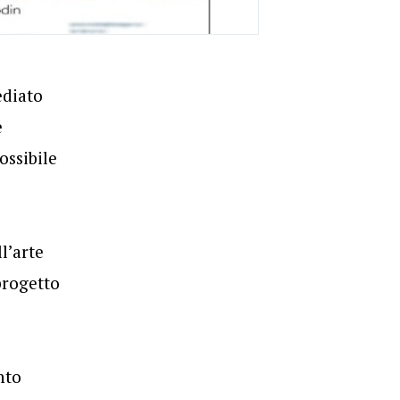
ediato
e
ossibile
l’arte
progetto
nto