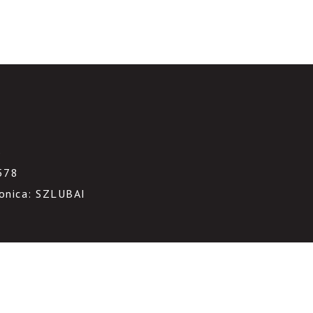
3
578
ronica: SZLUBAI