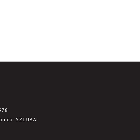
3
578
ronica: SZLUBAI