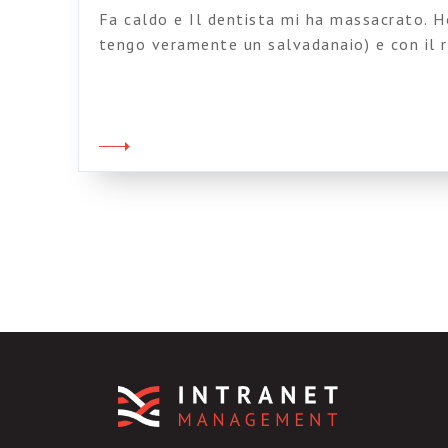
Fa caldo e Il dentista mi ha massacrato. Ho
tengo veramente un salvadanaio) e con il 
comprato un Macbook che non so usare ma
imparare prima del prossimo barcamp. Sono
fa notare che Duke Ellington ha copiato “
mood” da […]