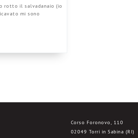
 rotto il salvadanaio (io
ricavato mi sono
 che devo per forza
 un provinciale. Leuca mi
In a sentimental
Corso Foronovo, 110
02049 Torri in Sabina (RI)