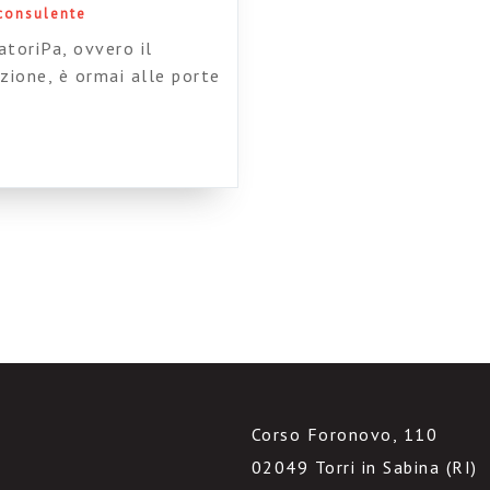
 consulente
atoriPa, ovvero il
zione, è ormai alle porte
e interessato), e questa
ntervento (se riuscirò a
configurando. *Leggetelo
Corso Foronovo, 110
02049 Torri in Sabina (RI)