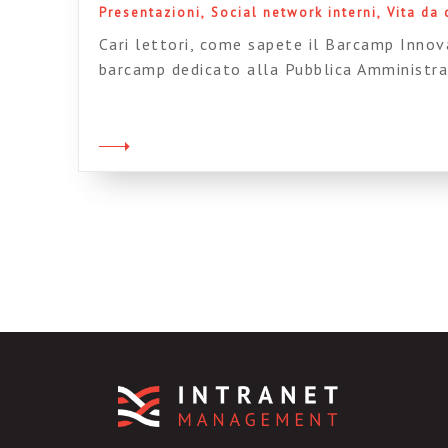
Presentazioni
Social network interni
Vita da
Cari lettori, come sapete il Barcamp Innov
barcamp dedicato alla Pubblica Amministra
(13 maggio alla Fiera di Roma, per chi foss
volta ho deciso di partecipare con un mio i
farlo, visto il bizzarro format che si sta 
con attenzione*). E […]