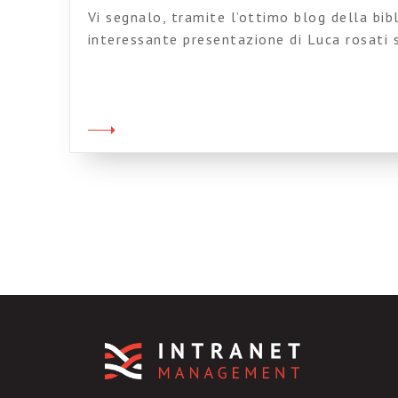
Vi segnalo, tramite l’ottimo blog della bib
interessante presentazione di Luca rosati s
Tassonomie e folksonomie (la presentazion
La presentazione è stata fatta un convegn
appena concluso (questi dell’AIDA sono degli
conosciuti qualche tempo fa. Persone simp
voglio segnalare anche la presentazione di