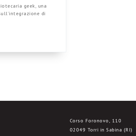
liotecaria geek, una
ull’integrazione di
e la scaricate da qui)
o dell’AIDA che si è
 autentici folli, li ho
aticissime…). Ma vi
 […]
Corso Foronovo, 110
02049 Torri in Sabina (RI)