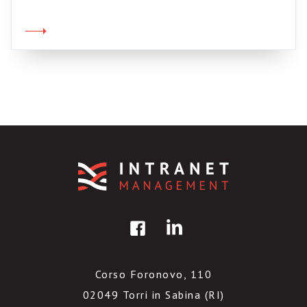
letteralmente “a pezzi”, strapazzato da un
D’Alema in grande spolvero. Bastava una sua
espressione, un occhio allampanato, uno
sguardo indulgente, per trasformare le […]
Corso Foronovo, 110
02049 Torri in Sabina (RI)