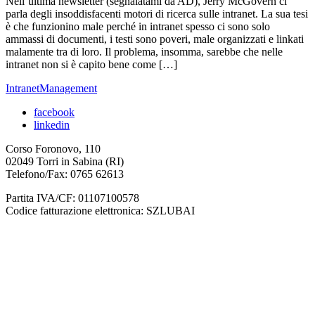
Nell’ultima newsletter (segnalatami da AD), Jerry McGovern ci
parla degli insoddisfacenti motori di ricerca sulle intranet. La sua tesi
è che funzionino male perché in intranet spesso ci sono solo
ammassi di documenti, i testi sono poveri, male organizzati e linkati
malamente tra di loro. Il problema, insomma, sarebbe che nelle
intranet non si è capito bene come […]
IntranetManagement
facebook
linkedin
Corso Foronovo, 110
02049 Torri in Sabina (RI)
Telefono/Fax: 0765 62613
Partita IVA/CF: 01107100578
Codice fatturazione elettronica: SZLUBAI