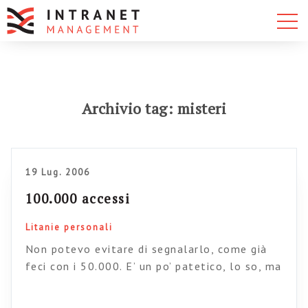
Archivio tag: misteri
19 Lug. 2006
100.000 accessi
Litanie personali
Non potevo evitare di segnalarlo, come già
feci con i 50.000. E’ un po’ patetico, lo so, ma
è bello vedere ancora una volta come in rete
anche i signori nessuno hanno qualche chance.