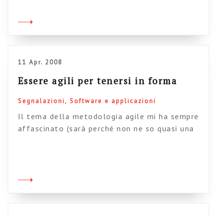
risorse: troverete risposte alle vistre più
morbose curiosità sull’argomento. Card
sorting, scenari, partecipatory design, test di
usabilità: ogni attività ha un suo articolo che
spiega con […]
11 Apr. 2008
Essere agili per tenersi in forma
Segnalazioni
Software e applicazioni
Il tema della metodologia agile mi ha sempre
affascinato (sarà perché non ne so quasi una
mazza?), perché ho sempre avuto l’impressione
che lasciasse trasparire qualcosa di
importante, di fondamentale per la nostra vita
di persone che lavorano. Ecco, ho
pensato, un’altra cosa da smanettoni che
getta luce su aspetti fondamentali del nostro
modo di stare insieme nelle […]