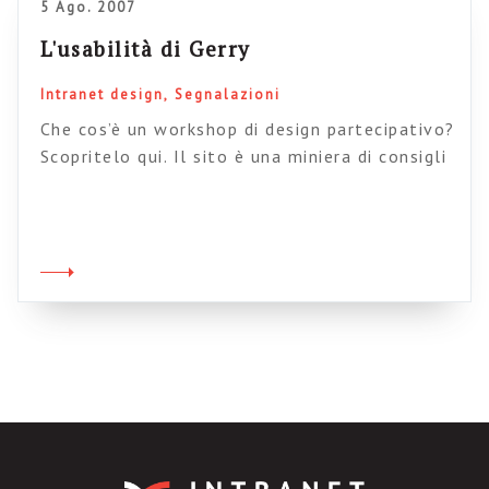
5 Ago. 2007
L'usabilità di Gerry
Intranet design
Segnalazioni
Che cos’è un workshop di design partecipativo?
Scopritelo qui. Il sito è una miniera di consigli
pratici e metodologie per condurre e produrre
test di usabilità, card sorting, progettazione
condivisa, check list. Assolutamente da
visitare (e studiare).