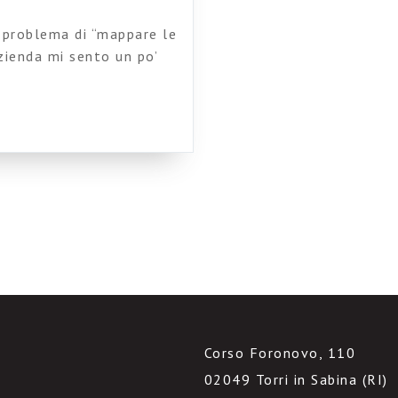
– problema di “mappare le
zienda mi sento un po’
i tempo (Cos’è dunque il
olessi spiegarlo a chi
]
Corso Foronovo, 110
02049 Torri in Sabina (RI)