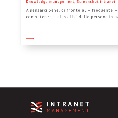
Knowledge management
Screenshot intranet
A pensarci bene, di fronte al – frequente 
competenze e gli skills” delle persone in a
come Sant’Agostino di fronte al concetto d
tempo? Se nessuno m’interroga, lo so; se v
m’interroga, non lo so – Conf. 11, 14,1 […