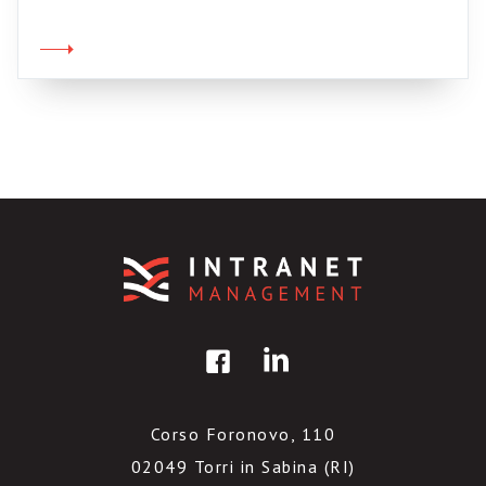
no facili da usare. La sua idea è che se non ci
sono motivazioni sufficienti a pubblicare in
intranet la facilità delle tecnologie non
aiuterà, mentre […]
Corso Foronovo, 110
02049 Torri in Sabina (RI)