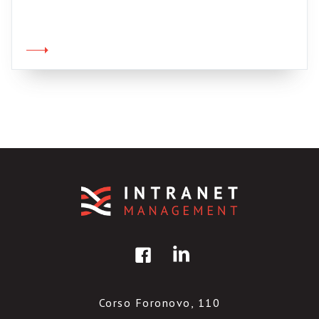
l’argomento. Bill Ives riporta in un suo post i
10 principi di Stan Garfield per creare comunità
di pratica di successo. I 10 principi sono i
seguenti One – Communities should be […]
Corso Foronovo, 110