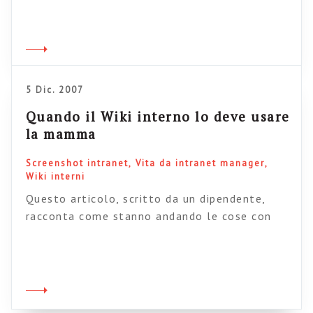
operativa. Non riuscivo ad immaginarmelo.
Sbagliavo. In realtà una collocazione ce l’ha,
eccome. Il microblogging (ovvero la possibilità
di aggiornare il proprio status e fare sapere
qualcosa in modo rapido a un gruppo di […]
5 Dic. 2007
Quando il Wiki interno lo deve usare
la mamma
Screenshot intranet
Vita da intranet manager
Wiki interni
Questo articolo, scritto da un dipendente,
racconta come stanno andando le cose con
il il wiki della Janssen-Cilag, di cui si è parlato
recentemente. Leggetelo con attenzione,
perché racconta in prima persona i problemi e
le sfide che si trova ad affrontare
un’organizzazione reale alle prese con un