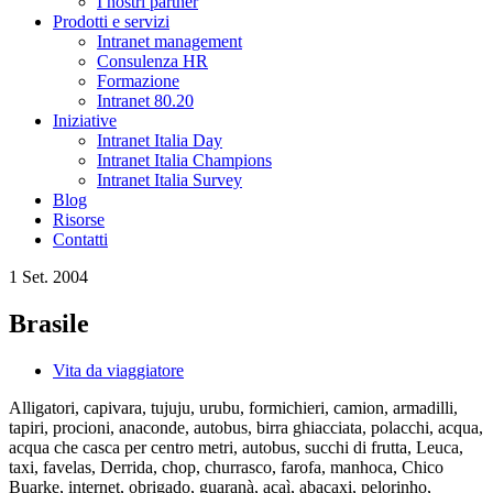
I nostri partner
Prodotti e servizi
Intranet management
Consulenza HR
Formazione
Intranet 80.20
Iniziative
Intranet Italia Day
Intranet Italia Champions
Intranet Italia Survey
Blog
Risorse
Contatti
1 Set. 2004
Brasile
Vita da viaggiatore
Alligatori, capivara, tujuju, urubu, formichieri, camion, armadilli,
tapiri, procioni, anaconde, autobus, birra ghiacciata, polacchi, acqua,
acqua che casca per centro metri, autobus, succhi di frutta, Leuca,
taxi, favelas, Derrida, chop, churrasco, farofa, manhoca, Chico
Buarke, internet, obrigado, guaranà, acaì, abacaxi, pelorinho,