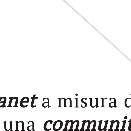
anet
a misura 
, una
communi