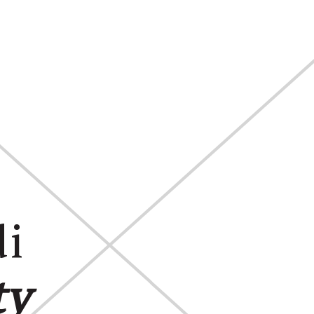
di
ty