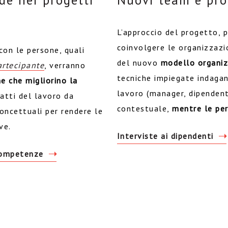
de nei progetti
Nuovi team e proc
L’approccio del progetto, 
coinvolgere le organizzazi
con le persone, quali
del nuovo
modello organiz
artecipante
, verranno
tecniche impiegate indagan
ne che migliorino la
lavoro (manager, dipendent
patti del lavoro da
contestuale,
mentre le pe
oncettuali per rendere le
ve.
Interviste ai dipendenti
competenze