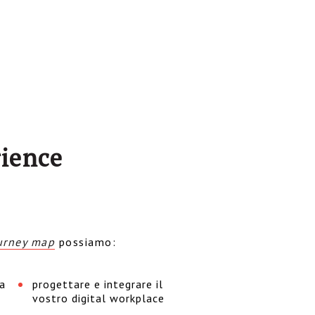
rience
urney map
possiamo:
ia
progettare e integrare il
vostro digital workplace