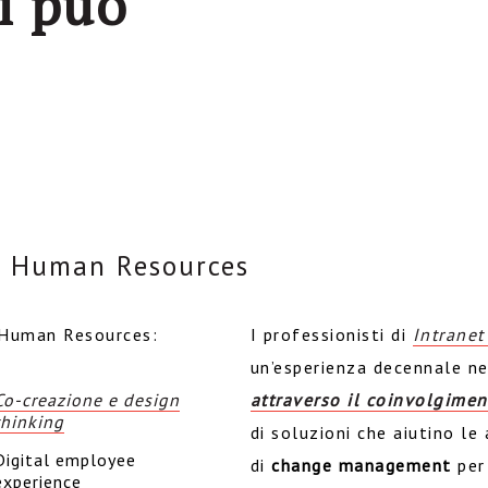
i può
o Human Resources
o Human Resources:
I professionisti di
Intrane
un’esperienza decennale ne
Co-creazione e design
attraverso il coinvolgime
thinking
di soluzioni che aiutino l
Digital employee
di
change management
per
experience