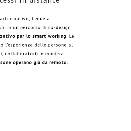
essi in distance
partecipativo, tende a
oni in un percorso di co-design
zativo per lo smart working
. Le
o l’esperienza delle persone al
i, collaboratori) in maniera
rsone operano già da remoto
.