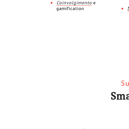
Coinvolgimento
e
gamification
Su
Sma