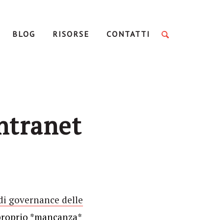
BLOG
RISORSE
CONTATTI
intranet
 di governance delle
e proprio *mancanza*