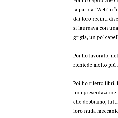
Poi ho capito che c
la parola “Web” o “
dai loro recinti dis
si laureava con una
grigia, un po’ cape
Poi ho lavorato, ne
richiede molto più
Poi ho riletto libri
una presentazione s
che dobbiamo, tutti,
loro nuda meccanici