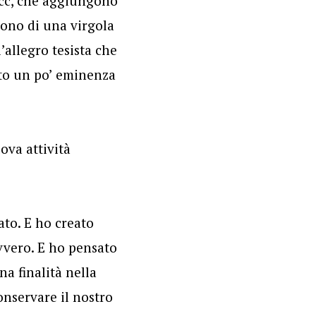
 ecc, che aggiungono
vono di una virgola
’allegro tesista che
ito un po’ eminenza
ova attività
ato. E ho creato
vvero. E ho pensato
na finalità nella
onservare il nostro