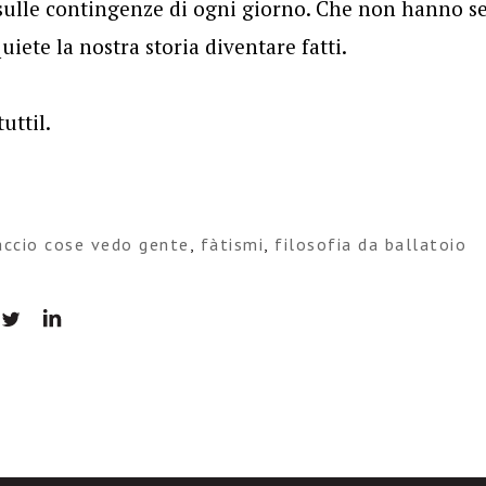
sulle contingenze di ogni giorno. Che non hanno se
iete la nostra storia diventare fatti.
tuttil.
accio cose vedo gente
,
fàtismi
,
filosofia da ballatoio