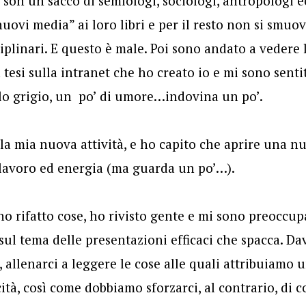
i son un sacco di semiologi, sociologi, antropologi
nuovi media” ai loro libri e per il resto non si smuo
ciplinari. E questo è male. Poi sono andato a vedere l
 tesi sulla intranet che ho creato io e mi sono sent
llo grigio, un po’ di umore…indovina un po’.
lla mia nuova attività, e ho capito che aprire una nu
 lavoro ed energia (ma guarda un po’…).
, ho rifatto cose, ho rivisto gente e mi sono preoccup
ul tema delle presentazioni efficaci che spacca. Da
 allenarci a leggere le cose alle quali attribuiamo u
tà, così come dobbiamo sforzarci, al contrario, di c