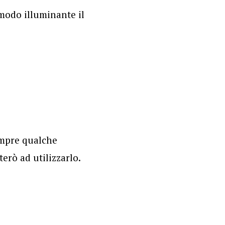
 modo illuminante il
sempre qualche
erò ad utilizzarlo.