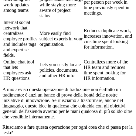
per person per week in
work updates
while staying more
time previously spent in
among teams
aware of project
meetings.
status.
Internal social
network that
Reduces duplicate work,
centralizes
More easily find
increases innovation, and
employee profiles
subject experts in your
cuts time spent looking
and includes tags
organization.
for information.
and expertise
fields.
Online chat tool
Centralizes more of the
Lets you easily locate
that lets
HR team and reduces
policies, documents,
employees ask
time spent looking for
and other HR info
HR questions
HR information.
A mio avviso questa operazione di traduzione non è affatto un
tradimento: è anzi un banco di prova della bontà delle nostre
iniziative di innovazione. Se riusciamo a trasformare, anche nel
linguaggio, queste idee in qualcosa che coincida con gli obiettivi
generali dell’azienda avremo per le mani qualcosa di più solido oltre
che vendibile internamente.
Riusciamo a fare questa operazione per ogni cosa che ci passa per la
testa?