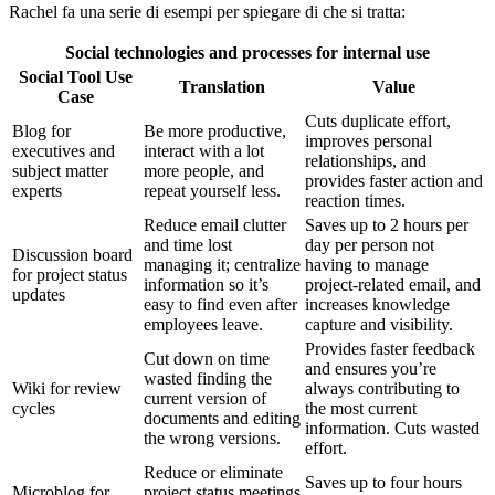
Rachel fa una serie di esempi per spiegare di che si tratta:
Social technologies and processes for internal use
Social Tool Use
Translation
Value
Case
Cuts duplicate effort,
Blog for
Be more productive,
improves personal
executives and
interact with a lot
relationships, and
subject matter
more people, and
provides faster action and
experts
repeat yourself less.
reaction times.
Reduce email clutter
Saves up to 2 hours per
and time lost
day per person not
Discussion board
managing it; centralize
having to manage
for project status
information so it’s
project-related email, and
updates
easy to find even after
increases knowledge
employees leave.
capture and visibility.
Provides faster feedback
Cut down on time
and ensures you’re
wasted finding the
Wiki for review
always contributing to
current version of
cycles
the most current
documents and editing
information. Cuts wasted
the wrong versions.
effort.
Reduce or eliminate
Saves up to four hours
Microblog for
project status meetings