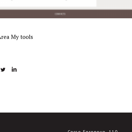
Area My tools
Corso Foronovo, 110