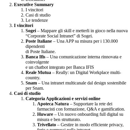
Executive Summary
I vincitori
Casi di studio
Le tendenze
I vincitori
Sogei
– Mappare gli skill e metterli in gioco nella nuova
“Corporate Social Intranet” di Sogei.
Poste Italiane
– Una APP su misura per i 130.000
dipendenti
di Poste Italiane.
Banca Ifis
– Una comunicazione interna rinnovata e
coinvolgente
e un chatbot integrato per Banca IFIS
Reale Mutua
– Really: un Digital Workplace multi-
country.
Snam
– Una intranet multicanale dal design sostenibile
per Snam.
Casi di studio
Categoria Applicazioni e servizi online
Apoteca Natura
– Supportare la rete dei
farmacisti con formazione,
Q&A e gamification.
Huware
– Un nuovo onboarding full digital su
misura e ben strutturato.
Trivellato
– Gestire in modo efficiente privacy,
ferie e permessi
nella intranet