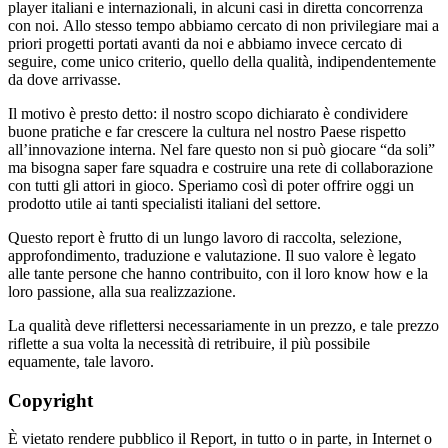
player italiani e internazionali, in alcuni casi in diretta concorrenza
con noi.
Allo stesso tempo abbiamo cercato di non privilegiare mai
a
priori
progetti portati avanti da noi e
abbiamo invece cercato di
seguire, come unico criterio, quello della qualità, indipendentemente
da dove arrivasse.
Il motivo è presto detto: il nostro scopo dichiarato è condividere
buone pratiche e far crescere la
cultura nel nostro Paese rispetto
all’innovazione interna. Nel fare questo non si può giocare “da
soli”
ma bisogna saper fare squadra e costruire una rete di collaborazione
con tutti gli attori in
gioco. Speriamo così di poter offrire oggi un
prodotto utile ai tanti specialisti italiani del settore.
Questo report è frutto di un lungo lavoro di raccolta, selezione,
approfondimento, traduzione e
valutazione. Il suo valore è legato
alle tante persone che hanno contribuito, con il loro know how
e la
loro passione, alla sua realizzazione.
La qualità deve riflettersi necessariamente in un prezzo,
e tale prezzo
riflette a sua volta la necessità di retribuire, il più possibile
equamente, tale lavoro.
Copyright
È vietato rendere pubblico il Report, in tutto o in parte, in Internet o