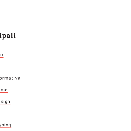
ipali
io
formativa
rame
esign
yping