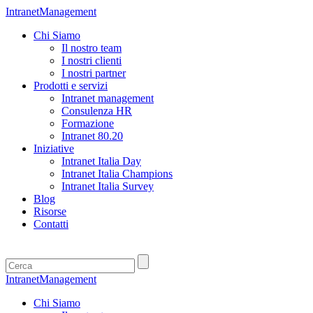
IntranetManagement
Chi Siamo
Il nostro team
I nostri clienti
I nostri partner
Prodotti e servizi
Intranet management
Consulenza HR
Formazione
Intranet 80.20
Iniziative
Intranet Italia Day
Intranet Italia Champions
Intranet Italia Survey
Blog
Risorse
Contatti
IntranetManagement
Chi Siamo