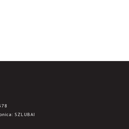
3
578
ronica: SZLUBAI