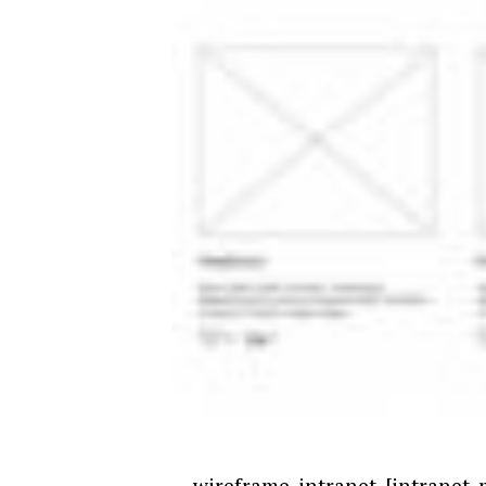
wireframe_intranet_[intranet