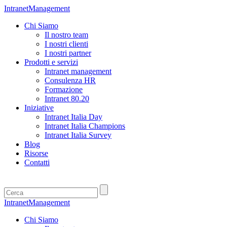
IntranetManagement
Chi Siamo
Il nostro team
I nostri clienti
I nostri partner
Prodotti e servizi
Intranet management
Consulenza HR
Formazione
Intranet 80.20
Iniziative
Intranet Italia Day
Intranet Italia Champions
Intranet Italia Survey
Blog
Risorse
Contatti
IntranetManagement
Chi Siamo