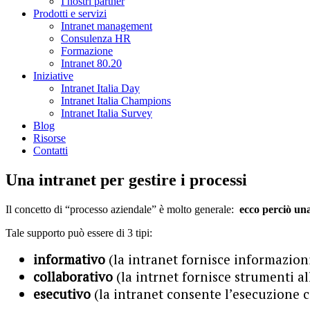
I nostri partner
Prodotti e servizi
Intranet management
Consulenza HR
Formazione
Intranet 80.20
Iniziative
Intranet Italia Day
Intranet Italia Champions
Intranet Italia Survey
Blog
Risorse
Contatti
Una intranet per gestire i processi
Il concetto di “processo aziendale” è molto generale:
ecco perciò u
Tale supporto può essere di 3 tipi:
informativo
(la intranet fornisce informazioni
collaborativo
(la intrnet fornisce strumenti a
esecutivo
(la intranet consente l’esecuzione c