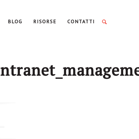
BLOG
RISORSE
CONTATTI
[intranet_managem