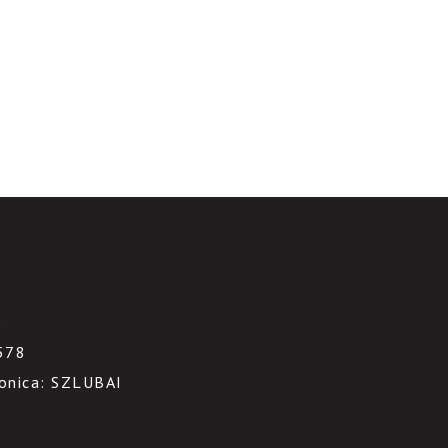
3
578
ronica: SZLUBAI