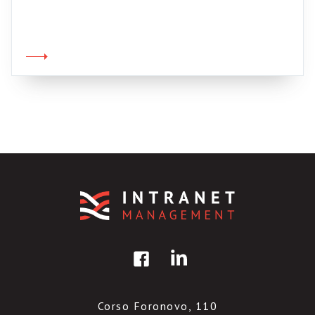
dimostrarlo, IDC ha pubblicato uno specifico
withe paper (450 kbye circa). L’idea è
seducente, anche se non è nuova: del resto sul
nodo della semantica (ma anche della
pragmatica) si fonda la possibilità di costruire,
elaborare, aggregare conoscenza […]
Corso Foronovo, 110