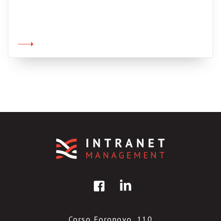
realizzare iniziative formative a costo zero
sulla intranet (il post ebbe dei commenti
interessanti). Oggi mi guardo in giro e quello
che vedo è, in primo luogo, la crescita di
contributi teorici di livello sempre più alto:
cito […]
Corso Foronovo, 110