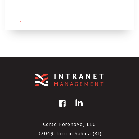
libertà di fare le cose per le quali arrivano sul
sito dannegiamo noi stessi e gli utenti. Non
pensate che questa cosa riguardi solo i siti
web esterni: riguarda, a maggior ragione, le […]
Corso Foronovo, 110
02049 Torri in Sabina (RI)