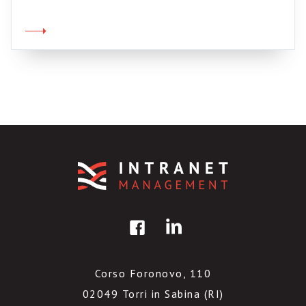
magari torturato per tanto tempo, se ne
vanno senza averci cambiato minimamente
dentro, lasciandoci solo il residuo di un sordo
logorio, come code sull’autostrada, che ci
bloccano di […]
Corso Foronovo, 110
02049 Torri in Sabina (RI)