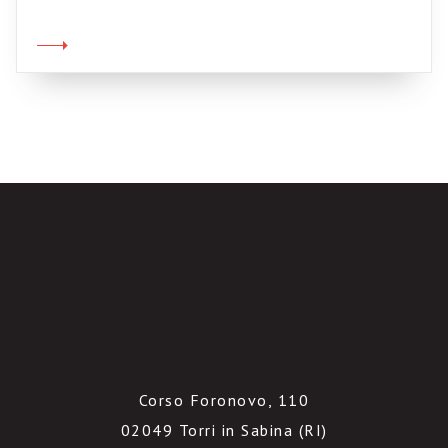
magari torturato per tanto tempo, se ne
vanno senza averci cambiato minimamente
dentro, lasciandoci solo il residuo di un sordo
logorio, come code sull’autostrada, che ci
bloccano di […]
Corso Foronovo, 110
02049 Torri in Sabina (RI)