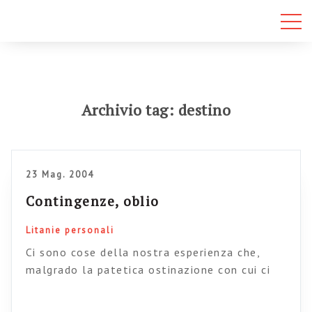
Archivio tag: destino
23 Mag. 2004
Contingenze, oblio
Litanie personali
Ci sono cose della nostra esperienza che,
malgrado la patetica ostinazione con cui ci
ostiniamo a mantenere un’idea integra di noi
stessi, svaniscono nell’oblio e, dopo averci