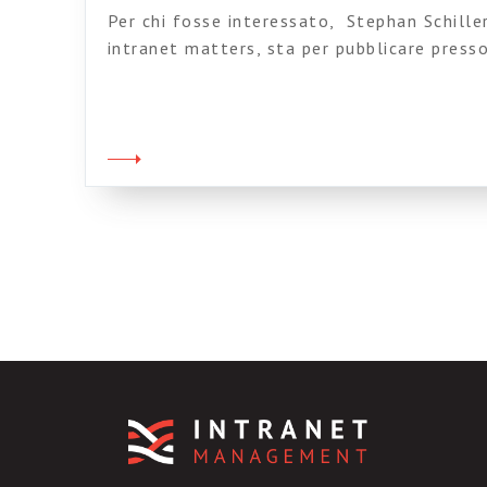
Per chi fosse interessato, Stephan Schiller
intranet matters, sta per pubblicare presso
Zurigo un whitepaper dedicato ai cambiamen
lavori con l’emergere dei “digital workplac
whitepaper makes a strong case for why w
change our perspective when it […]