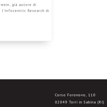
wein, già autore di
 l’Infocentric Research di
ti in atto nei luoghi di
e”. Nelle sue parole: The
e need to completely
Corso Foronovo, 110
02049 Torri in Sabina (RI)