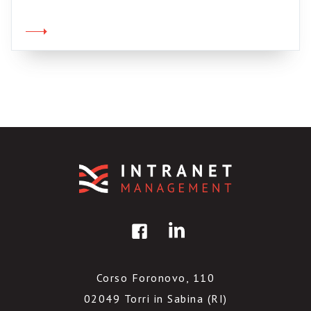
modo trasparente, le proprie soluzioni a
problemi che sono più comuni e diffusi di
quanto non si creda in tutte le organizzazioni.
E’ quello che sta avvenendo […]
Corso Foronovo, 110
02049 Torri in Sabina (RI)