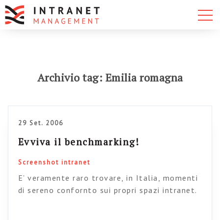
Archivio tag: Emilia romagna
29 Set. 2006
Evviva il benchmarking!
Screenshot intranet
E’ veramente raro trovare, in Italia, momenti
di sereno confornto sui propri spazi intranet.
Occasioni nelle quali guardare fuori dal proprio
asfittico orticello e mettere sul piatto, in