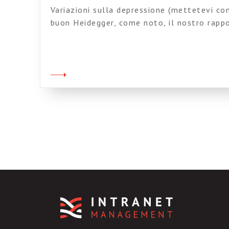
Variazioni sulla depressione (mettetevi com
buon Heidegger, come noto, il nostro rappo
mondo è innanzitutto pratico: noi siamo ge
rapporto di utilizzabilità è quello che prin
nostro vivere quotidiano, il nostro entrare
Solo in seguito a qualche tipo […]