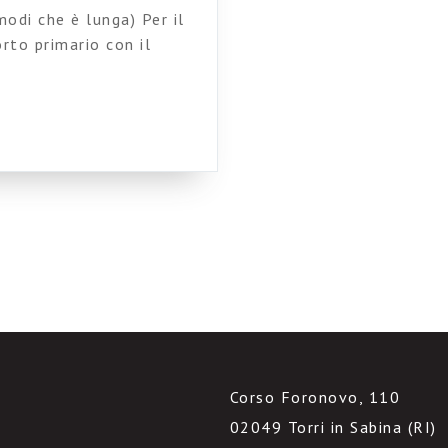
odi che è lunga) Per il
rto primario con il
ttati-nel-mondo, e il
cipalmente caratterizza il
 in contatto con le cose.
Corso Foronovo, 110
02049 Torri in Sabina (RI)