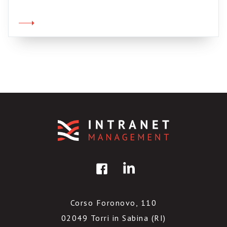
attendibili. E oggi le ho trovate. Va bene:
faccio outing e vi confesso che non sapevo
assolutamente nulla del lavoro che Giancarlo
Livraghi conduce da anni sui […]
Corso Foronovo, 110
02049 Torri in Sabina (RI)