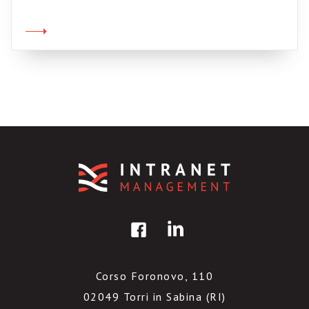
Dalla mattina alla sera. E non è un fatto
legato alla post-modernità o alle immagini
deliranti di MTV: semplicemente succede che
non ci rapportiamo alle “cose”, […]
Corso Foronovo, 110
02049 Torri in Sabina (RI)