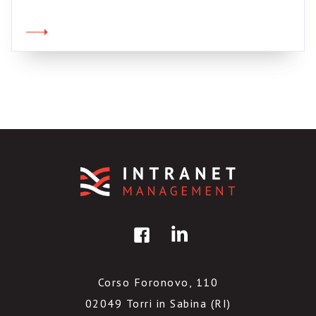
oggi vi segnalo un testo inedito, pubblicato
dalla Newsletter “I miserabili” e tradotto
dall’attivissimo Giuseppe Genna. […]Apro gli
occhi e constato che il […]
Corso Foronovo, 110
02049 Torri in Sabina (RI)