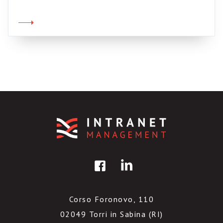
Stanley (la scaricate in PDF da qui – 1,2 Mb).
La cifra raddoppierà entro il 2015. Da dove
arrivano questi nuovi utenti? Indovinate un pò:
arrivano principalmente […]
Corso Foronovo, 110
02049 Torri in Sabina (RI)