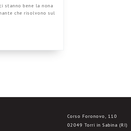
ci stanno bene la nona
inante che risolvono sul
, direte voi, bella
 per capirlo, ma per
Corso Foronovo, 110
02049 Torri in Sabina (RI)