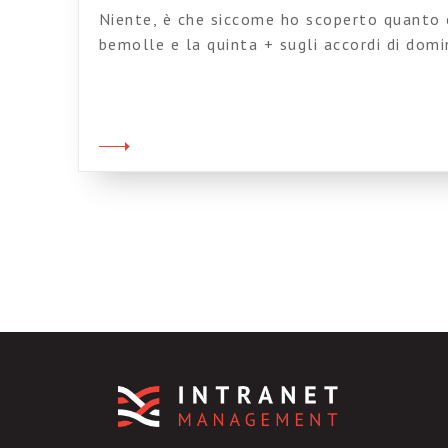
Niente, è che siccome ho scoperto quanto 
bemolle e la quinta + sugli accordi di dom
primo grado, ci tenevo a comunicarlo…Certo
forza, bastava leggersi gli assoli di Parker
trovare bisogna cercare…