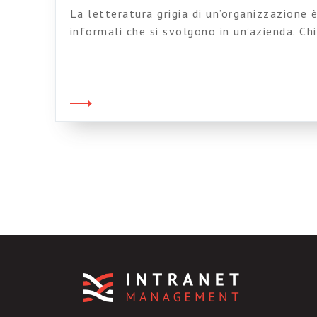
La letteratura grigia di un’organizzazione è 
informali che si svolgono in un’azienda. Chi
dati al volo, piccole riunioni estemporanee 
racconti che girano, tabelle unte e bisunt
di fretta, foglietti volanti, cose sentite d
del collega della stanza a fianco. […]