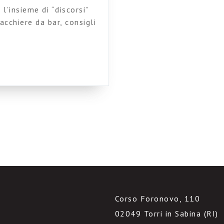
l’insieme di “discorsi”
acchiere da bar, consigli
nei corridoi, storie e
e che ci vengono passate
ire, trucchi e suggerimenti
Corso Foronovo, 110
02049 Torri in Sabina (RI)