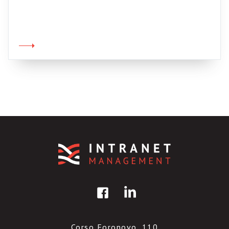
periodo di lavoro e di movimento attorno alla
mia nuova casa e alla mia nuova condizione di
abitante campagnolo; il loro tema comune è il
rapporto tra persone e il loro sapere, e come
questo sapere influenzi le nostre performance,
i nostri […]
Corso Foronovo, 110