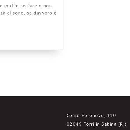
ute molto se fare o non
ità ci sono, se davvero è
i in questo momento non è
parti, fior di società che
Corso Foronovo, 110
02049 Torri in Sabina (RI)