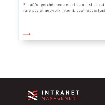
E’ buffo, perché mentre qui da noi si disc
fare social network interni, quali opportun
una cosa che può funzionare, e poi magar
il caso eccetera eccetera, ci sono, da altre 
ormai questo tema lo […]